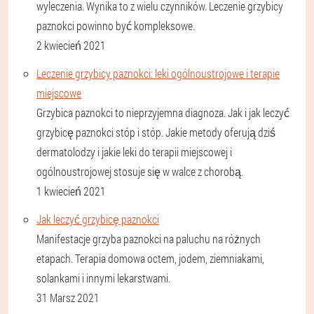
wyleczenia. Wynika to z wielu czynników. Leczenie grzybicy
paznokci powinno być kompleksowe.
2 kwiecień 2021
Leczenie grzybicy paznokci: leki ogólnoustrojowe i terapie
miejscowe
Grzybica paznokci to nieprzyjemna diagnoza. Jak i jak leczyć
grzybicę paznokci stóp i stóp. Jakie metody oferują dziś
dermatolodzy i jakie leki do terapii miejscowej i
ogólnoustrojowej stosuje się w walce z chorobą.
1 kwiecień 2021
Jak leczyć grzybicę paznokci
Manifestacje grzyba paznokci na paluchu na różnych
etapach. Terapia domowa octem, jodem, ziemniakami,
solankami i innymi lekarstwami.
31 Marsz 2021