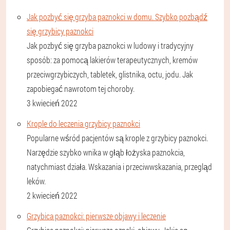
Jak pozbyć się grzyba paznokci w domu. Szybko pozbądź
się grzybicy paznokci
Jak pozbyć się grzyba paznokci w ludowy i tradycyjny
sposób: za pomocą lakierów terapeutycznych, kremów
przeciwgrzybiczych, tabletek, glistnika, octu, jodu. Jak
zapobiegać nawrotom tej choroby.
3 kwiecień 2022
Krople do leczenia grzybicy paznokci
Popularne wśród pacjentów są krople z grzybicy paznokci.
Narzędzie szybko wnika w głąb łożyska paznokcia,
natychmiast działa. Wskazania i przeciwwskazania, przegląd
leków.
2 kwiecień 2022
Grzybica paznokci: pierwsze objawy i leczenie