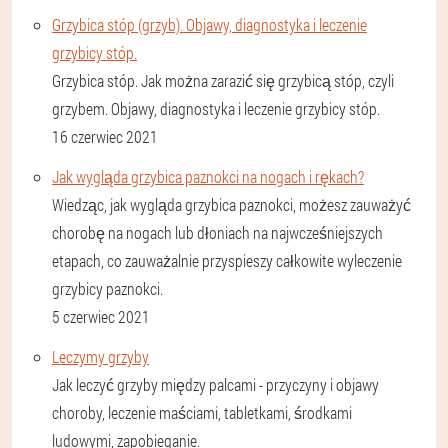
Grzybica stóp (grzyb). Objawy, diagnostyka i leczenie
grzybicy stóp.
Grzybica stóp. Jak można zarazić się grzybicą stóp, czyli
grzybem. Objawy, diagnostyka i leczenie grzybicy stóp.
16 czerwiec 2021
Jak wygląda grzybica paznokci na nogach i rękach?
Wiedząc, jak wygląda grzybica paznokci, możesz zauważyć
chorobę na nogach lub dłoniach na najwcześniejszych
etapach, co zauważalnie przyspieszy całkowite wyleczenie
grzybicy paznokci.
5 czerwiec 2021
Leczymy grzyby
Jak leczyć grzyby między palcami - przyczyny i objawy
choroby, leczenie maściami, tabletkami, środkami
ludowymi, zapobieganie.