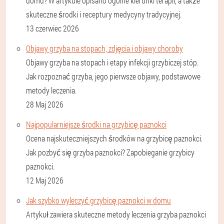
domu? W artykule opisano ogólne kierunki terapii, a także
skuteczne środki i receptury medycyny tradycyjnej.
13 czerwiec 2026
Objawy grzyba na stopach, zdjęcia i objawy choroby
Objawy grzyba na stopach i etapy infekcji grzybiczej stóp.
Jak rozpoznać grzyba, jego pierwsze objawy, podstawowe
metody leczenia.
28 Maj 2026
Najpopularniejsze środki na grzybicę paznokci
Ocena najskuteczniejszych środków na grzybicę paznokci.
Jak pozbyć się grzyba paznokci? Zapobieganie grzybicy
paznokci.
12 Maj 2026
Jak szybko wyleczyć grzybicę paznokci w domu
Artykuł zawiera skuteczne metody leczenia grzyba paznokci