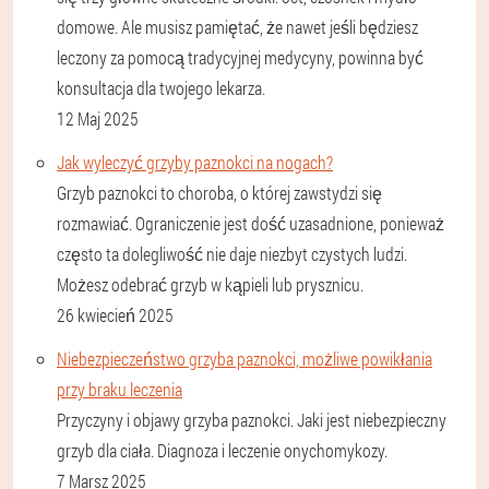
domowe. Ale musisz pamiętać, że nawet jeśli będziesz
leczony za pomocą tradycyjnej medycyny, powinna być
konsultacja dla twojego lekarza.
12 Maj 2025
Jak wyleczyć grzyby paznokci na nogach?
Grzyb paznokci to choroba, o której zawstydzi się
rozmawiać. Ograniczenie jest dość uzasadnione, ponieważ
często ta dolegliwość nie daje niezbyt czystych ludzi.
Możesz odebrać grzyb w kąpieli lub prysznicu.
26 kwiecień 2025
Niebezpieczeństwo grzyba paznokci, możliwe powikłania
przy braku leczenia
Przyczyny i objawy grzyba paznokci. Jaki jest niebezpieczny
grzyb dla ciała. Diagnoza i leczenie onychomykozy.
7 Marsz 2025