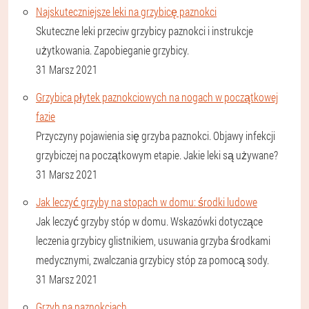
Najskuteczniejsze leki na grzybicę paznokci
Skuteczne leki przeciw grzybicy paznokci i instrukcje
użytkowania. Zapobieganie grzybicy.
31 Marsz 2021
Grzybica płytek paznokciowych na nogach w początkowej
fazie
Przyczyny pojawienia się grzyba paznokci. Objawy infekcji
grzybiczej na początkowym etapie. Jakie leki są używane?
31 Marsz 2021
Jak leczyć grzyby na stopach w domu: środki ludowe
Jak leczyć grzyby stóp w domu. Wskazówki dotyczące
leczenia grzybicy glistnikiem, usuwania grzyba środkami
medycznymi, zwalczania grzybicy stóp za pomocą sody.
31 Marsz 2021
Grzyb na paznokciach