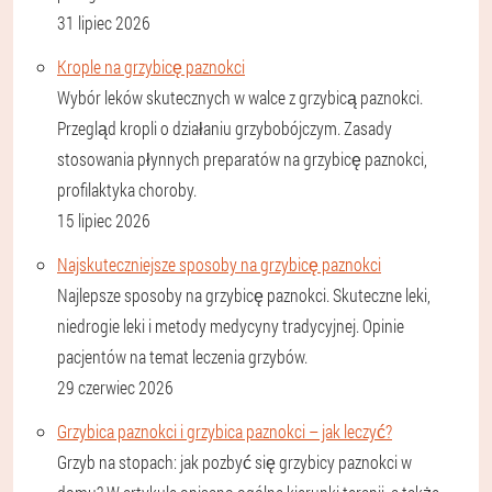
31 lipiec 2026
Krople na grzybicę paznokci
Wybór leków skutecznych w walce z grzybicą paznokci.
Przegląd kropli o działaniu grzybobójczym. Zasady
stosowania płynnych preparatów na grzybicę paznokci,
profilaktyka choroby.
15 lipiec 2026
Najskuteczniejsze sposoby na grzybicę paznokci
Najlepsze sposoby na grzybicę paznokci. Skuteczne leki,
niedrogie leki i metody medycyny tradycyjnej. Opinie
pacjentów na temat leczenia grzybów.
29 czerwiec 2026
Grzybica paznokci i grzybica paznokci – jak leczyć?
Grzyb na stopach: jak pozbyć się grzybicy paznokci w