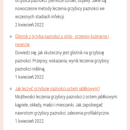
Grzybica paznokci: pierwsze oznaki, objawy. Jakie są
nowoczesne metody leczenia grzybicy paznokci we
wczesnych stadiach infekcji.
2 kwiecień 2022
Glistnik z grzyba paznokci u stóp - przepisy kulinarne i
recenzje
Dowiedz się, jak skuteczny jest glistnik na grzybicę
paznokci. Przepisy, wskazania, wynik leczenia grzybicy
paznokci rośliną.
1 kwiecień 2022
Jak leczyć grzybicę paznokci octem jabłkowym?
Możliwości leczenia grzybicy paznokci z octem jabłkowym:
kąpiele, okłady, maści i mieszanki. Jak zapobiegać
nawrotom grzybicy paznokci: zalecenia profilaktyczne.
1 kwiecień 2022