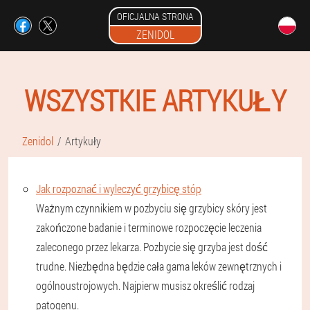
OFICJALNA STRONA
ZENIDOL
WSZYSTKIE ARTYKUŁY
Zenidol
Artykuły
Jak rozpoznać i wyleczyć grzybicę stóp
Ważnym czynnikiem w pozbyciu się grzybicy skóry jest
zakończone badanie i terminowe rozpoczęcie leczenia
zaleconego przez lekarza. Pozbycie się grzyba jest dość
trudne. Niezbędna będzie cała gama leków zewnętrznych i
ogólnoustrojowych. Najpierw musisz określić rodzaj
patogenu.