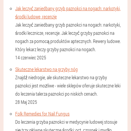
Jak leczyć zaniedbany grzyb paznokci na nogach: narkotyki,
środki ludowe, recenzje
Jak leczyć zaniedbany grzyb paznokci na nogach: narkotyki,
środki lecznicze, recenzje. Jak leczyć grzyby paznokci na
nogach za pomocą produktów aptecznych. Rewery ludowe.
Który lekarz leczy grzyby paznokci na nogach.
14 czerwiec 2025
Skuteczne lekarstwo na grzyby nóg
Znajdź niedrogie, ale skuteczne lekarstwo na grzyby
paznokci jest możliwe - wiele sklepów oferuje skuteczne leki
do leczenia talerza paznokci po niskich cenach.
28 Maj 2025
Folk Remedies for Nail Fungus
Do leczenia grzyba paznokci w medycynie ludowej stosuje
się trzy główne skuteczne środki: oct, czosnek i mydło