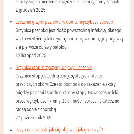
skarży się na pieczenie, swędzenie i nieprzyjemny zapach.
2 grudzień 2025
Leczenie grzyba paznokci w domu: najszybszy sposób
Grzybica paznokci jest dość powszechną infekcją, dlatego
warto wiedzieć, jak leczyć tę chorobę w domu, gdy pojawią
się pierwsze objawy patologii.
12 listopad 2025
Grzybica stóp: przyczyny, objawy i leczenie
Grzybica stóp jest jedną z najczęstszych infekcji
grzybiczych skóry. Często dochodzi do zakażenia skóry
między palcami i spodniej strony stopy. Nowoczesne leki
przeciwgrzybicze - kremy, żele, maści, spraye - skutecznie
radzą sobie z chorobą.
27 październik 2025
Grzyb na stopach: jak się objawia i jak go leczyć?