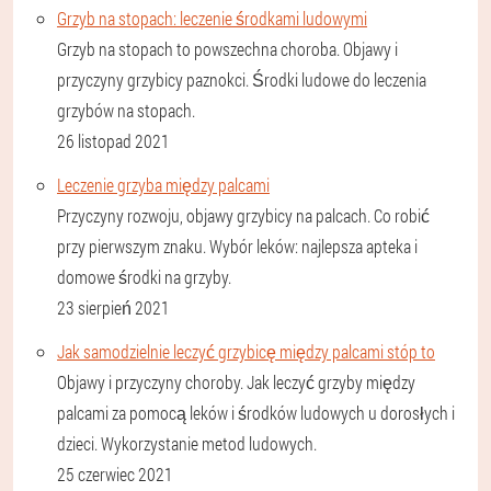
Grzyb na stopach: leczenie środkami ludowymi
Grzyb na stopach to powszechna choroba. Objawy i
przyczyny grzybicy paznokci. Środki ludowe do leczenia
grzybów na stopach.
26 listopad 2021
Leczenie grzyba między palcami
Przyczyny rozwoju, objawy grzybicy na palcach. Co robić
przy pierwszym znaku. Wybór leków: najlepsza apteka i
domowe środki na grzyby.
23 sierpień 2021
Jak samodzielnie leczyć grzybicę między palcami stóp to
Objawy i przyczyny choroby. Jak leczyć grzyby między
palcami za pomocą leków i środków ludowych u dorosłych i
dzieci. Wykorzystanie metod ludowych.
25 czerwiec 2021