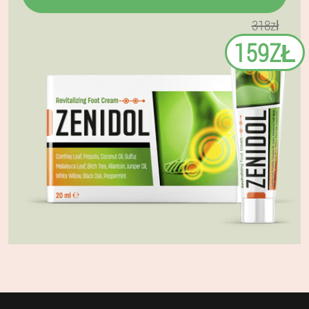
318zł
159ZŁ