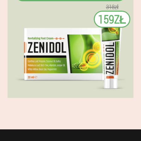
318zł
159ZŁ