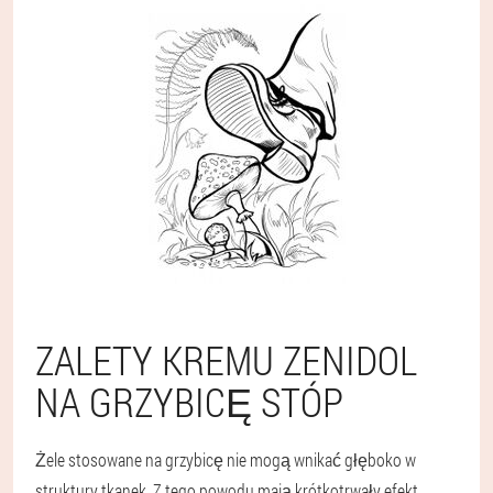
ZALETY KREMU ZENIDOL
NA GRZYBICĘ STÓP
Żele stosowane na grzybicę nie mogą wnikać głęboko w
struktury tkanek. Z tego powodu mają krótkotrwały efekt