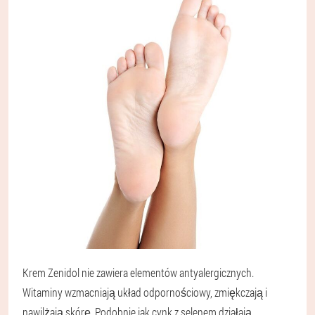
Krem Zenidol nie zawiera elementów antyalergicznych.
Witaminy wzmacniają układ odpornościowy, zmiękczają i
nawilżają skórę. Podobnie jak cynk z selenem działają